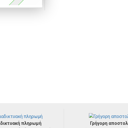
ορθοδοντική θηλή
Με μεγάλε
σιλικόνη είναι
πλευρών τη
μαλακή και λεία
αποτρέπει 
Μπιμπερό
Μασητικά
δέρματος
Με λεπτό λαιμό για
ευλυγισία για την
Με στρογγ
καλύτερη ανάπτυξη
λεία και α
των δοντιών
Πως να διαλέξετε μεγέθη στις Πιπίλ
Οι πιπίλες τις Nip έχουν όλα όσα ψάχν
του μωρού, αλλά υποστηρίζουν επίσης 
διαθέσιμες σε τέσσερα μεγέθη και έχο
γνάθου και του προσώπου του παιδιού 
αδικτυακή πληρωμή
Γρήγορη αποστο