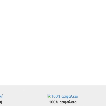
ς οπές εξαερισμού κατά μήκος των
να εφαρμόζει τέλεια
ς πιπίλας για να αναπνέει και να
στο περιγράμμα του
τον κίνδυνο ερεθισμού του
στόματος
Πιπίλες
Σκευή φαγητού
Μοναδική,
υλεμένη άκρη που είναι μαλακή και
κατοχυρωμένη με
ποτρέπει τους ερεθισμούς
δίπλωμα
ευρεσιτεχνίας .
ες της NIP
ετε σε μια πιπίλα. Όχι μόνο ικανοποιούν τη φυσική ανάγκη
την υγιή ανάπτυξη των σαγονιών από την αρχή. Είναι
υν σχεδιαστεί για να ταιριάζουν απόλυτα στις αναλογίες της
σε κάθε στάδιο ανάπτυξης.
λή
100% ασφάλεια