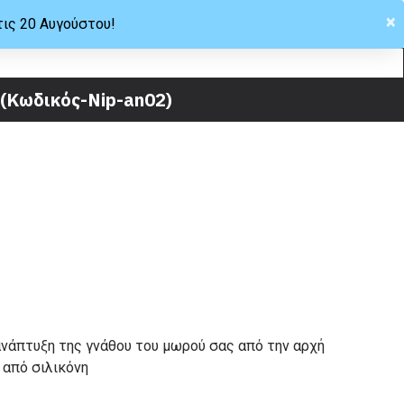
×
τις 20 Αυγούστου!
Hellas
 (Κωδικός-Nip-an02)
ανάπτυξη της γνάθου του μωρού σας από την αρχή
 από σιλικόνη