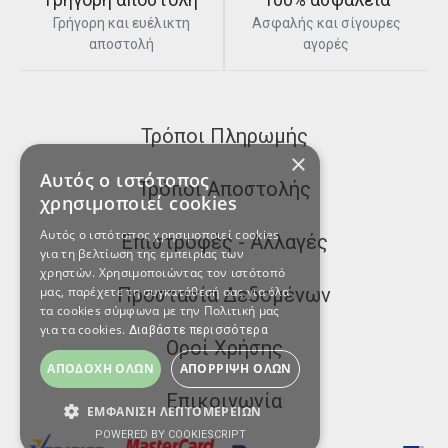
Γρήγορη και ευέλικτη
Ασφαλής και σίγουρες
αποστολή
αγορές
Τρόποι Πληρωμής
×
Αυτός ο ιστότοπος
Τρόποι Αποστολής
χρησιμοποιεί cookies
Αυτός ο ιστότοπος χρησιμοποιεί cookies
Επιστροφές - Αλλαγές
για τη βελτίωση της εμπειρίας των
χρηστών. Χρησιμοποιώντας τον ιστότοπό
μας, παρέχετε τη συγκατάθεσή σας για όλα
Προστασία Δεδομένων
τα cookies σύμφωνα με την Πολιτική μας
για τα cookies.
Διαβάστε περισσότερα
Οροί Χρήσης
ΑΠΟΔΟΧΉ ΌΛΩΝ
ΑΠΌΡΡΙΨΗ ΌΛΩΝ
Επικοινωνία
ΕΜΦΆΝΙΣΗ ΛΕΠΤΟΜΕΡΕΙΏΝ
POWERED BY COOKIESCRIPT
ΑΠΟΛΎΤΩΣ ΑΠΑΡΑΊΤΗΤΑ