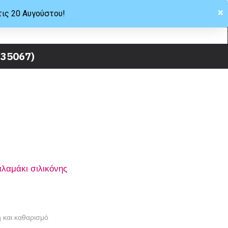
×
τις 20 Αυγούστου!
Hellas
-35067)
αλαμάκι σιλικόνης
 και καθαρισμό