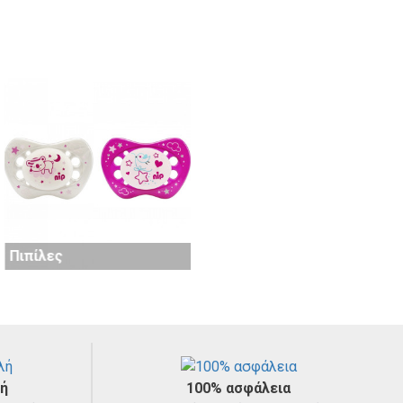
Σκευή φαγητού
Πιπίλες
λή
100% ασφάλεια