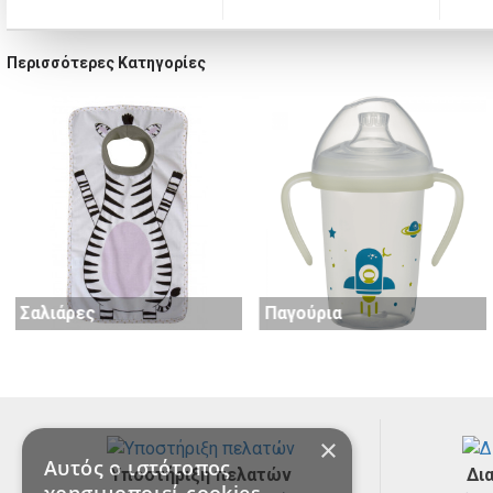
Περισσότερες Κατηγορίες
Σαλιάρες
Παγούρια
×
Αυτός ο ιστότοπος
Υποστήριξη πελατών
Δι