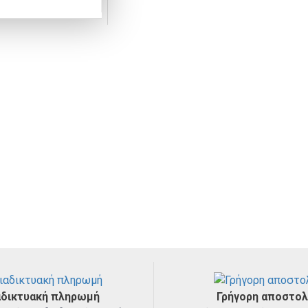
Παγουράκι Νερού για αγοράκια 330ml (Κωδικός-Nip-35067)
Μπιμπερό
Μασητικά
Παγούρια, Nip, Παγουράκι Νερού για αγοράκια 330ml
Nip, Παγούρια, Παγουράκι Νερού για αγοράκια 330ml
αδικτυακή πληρωμή
Γρήγορη αποστο