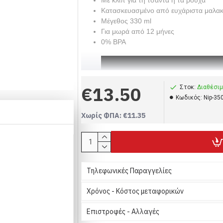
Με κλιπ για τη τσάντα ή τα ρούχα
Κατασκευασμένο από ευχάριστα μαλα
Μέγεθος 330 ml
Για μωρά από 12 μήνες
0% BPA
€13.50
Στοκ:
Διαθέσι
Kωδικός:
Nip-35
Χωρίς ΦΠΑ: €11.35
Τηλεφωνικές Παραγγελίες
Χρόνος - Κόστος μεταφορικών
Green
Επιστροφές - Αλλαγές