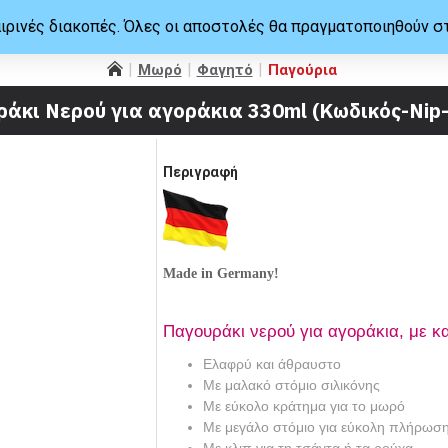
ιρινές διακοπές. Όλες οι αποστολές θα πραγματοποιηθούν σ
Μωρό
Φαγητό
Παγούρια
άκι Νερού για αγοράκια 330ml (Κωδικός-Nip
Περιγραφή
Made in Germany!
Παγουράκι νερού για αγοράκια, με κ
Ελαφρύ και άθραυστο
Με μαλακό στόμιο σιλικόνης
Με εύκολο κράτημα για το μωρό
Με μεγάλο στόμιο για εύκολη πλήρωση