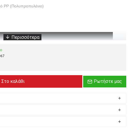
κό PP (Πολυπροπυλένιο)
μο
067
Στο καλάθι
Ρωτήστε μας
Hot
Green