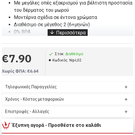
Με μεγάλες οπές εξαερισμού για βέλτιστη προστασία
του δέρματος του μωρού
Μοντέρνα σχέδια σε έντονα χρώματα
Διαθέσιμο σε μέγεθος 2 (6+μηνών)
0% BPA
Οι πιπίλες είναι πακέτο με 2 τεμάχια
€7.90
Στοκ:
Διαθέσιμο
Kωδικός:
Nip-L02
Χωρίς ΦΠΑ: €6.64
Τηλεφωνικές Παραγγελίες
Χρόνος - Κόστος μεταφορικών
Επιστροφές - Αλλαγές
Με μεγάλες
οπές
εξαερισμού
Έξυπνη αγορά - Προσθέστε στο καλάθι
κατά μήκος