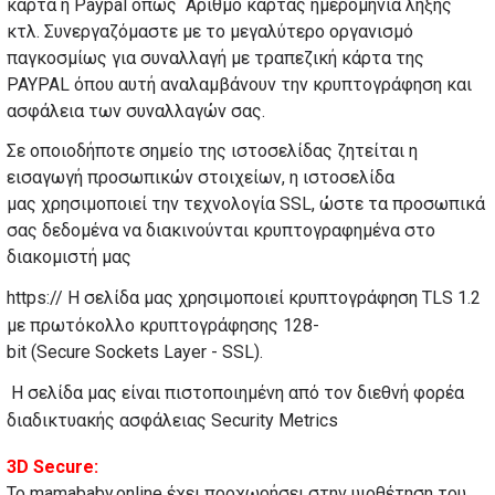
κάρτα ή Paypal όπως Αριθμό κάρτας ημερομηνία λήξης
κτλ. Συνεργαζόμαστε με το μεγαλύτερο οργανισμό
παγκοσμίως για συναλλαγή με τραπεζική κάρτα της
PAYPAL όπου αυτή αναλαμβάνουν την κρυπτογράφηση και
ασφάλεια των συναλλαγών σας.
Σε οποιοδήποτε σημείο της ιστοσελίδας ζητείται η
εισαγωγή προσωπικών στοιχείων, η ιστοσελίδα
μας χρησιμοποιεί την τεχνολογία SSL, ώστε τα προσωπικά
σας δεδομένα να διακινούνται κρυπτογραφημένα στο
διακομιστή μας
https:// Η σελίδα μας χρησιμοποιεί κρυπτογράφηση
TLS
1.2
με πρωτόκολλο κρυπτογράφησης 128-
bit
(
Secure
Sockets
Layer
-
SSL
).
Η σελίδα μας είναι πιστοποιημένη από τον διεθνή φορέα
διαδικτυακής ασφάλειας Security Metrics
3D Secure:
Το mamababy.online έχει προχωρήσει στην υιοθέτηση του