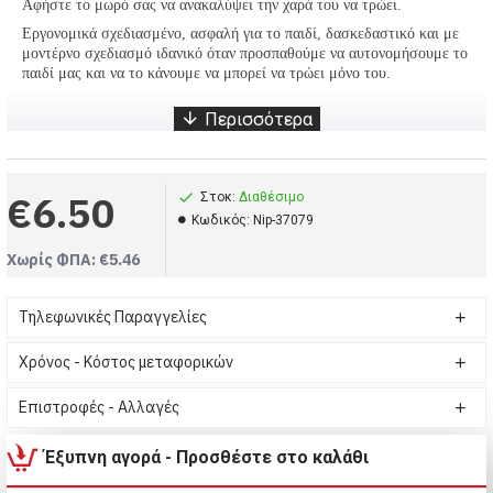
Αφήστε το μωρό σας να ανακαλύψει την χαρά του να τρώει.
Εργονομικά σχεδιασμένο, ασφαλή για το παιδί, δασκεδαστικό και με
μοντέρνο σχεδιασμό ιδανικό όταν προσπαθούμε να αυτονομήσουμε το
παιδί μας και να το κάνουμε να μπορεί να τρώει μόνο του
.
Σετ 3 κουταλάκια διάφορα χρώματα (Κωδικός-Nip-37079)
Σκεύη φαγητού, Nip, Σετ 3 κουταλάκια διάφορα χρώματα
Nip, Σκεύη φαγητού, Σετ 3 κουταλάκια διάφορα χρώματα
€6.50
Στοκ:
Διαθέσιμο
Kωδικός:
Nip-37079
Χωρίς ΦΠΑ: €5.46
Τηλεφωνικές Παραγγελίες
Χρόνος - Κόστος μεταφορικών
Επιστροφές - Αλλαγές
Έξυπνη αγορά - Προσθέστε στο καλάθι