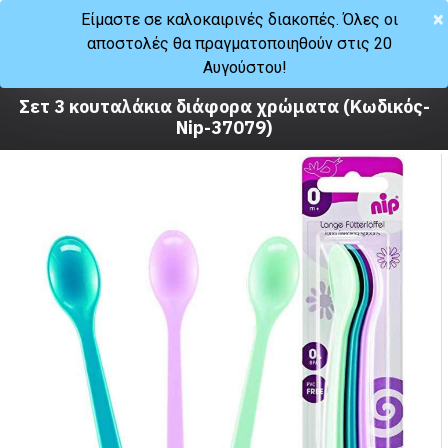
×
Είμαστε σε καλοκαιρινές διακοπές. Όλες οι
αποστολές θα πραγματοποιηθούν στις 20
Μωρό
Φαγητό
Αυγούστου!
Σκεύη φαγητού
Σετ 3 κουταλάκια διάφορα χρώματα (Κωδικός-
Nip-37079)