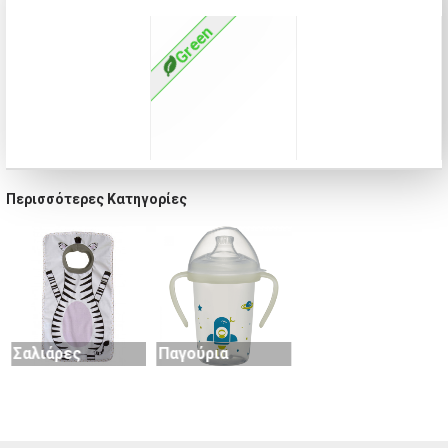
Green
Περισσότερες Κατηγορίες
Μπιμπερό
Σαλιάρες
Παγούρια
Μασητικά
Πιπίλες
Σκευή φαγητού