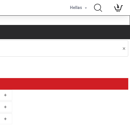
Hellas
×