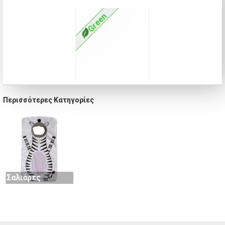
Green
Περισσότερες Κατηγορίες
Παγούρια
Μπιμπερό
Σαλιάρες
Μασητικά
Πιπίλες
Σκευή φαγητού