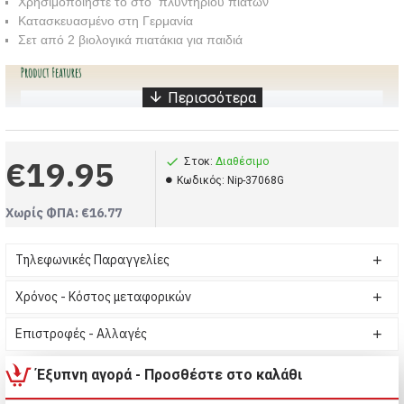
Χρησιμοποιήστε το στο πλυντηρίου πιάτων
Κατασκευασμένο στη Γερμανία
Σετ από 2 βιολογικά πιατάκια για παιδιά
€19.95
Στοκ:
Διαθέσιμο
Kωδικός:
Nip-37068G
Χωρίς ΦΠΑ: €16.77
Διαστάσεις:
14x3 εκ.
Τηλεφωνικές Παραγγελίες
Χρόνος - Κόστος μεταφορικών
Σετ από 2 βιολογικά πιατάκια Eat Green - Γκρι (Κωδικός-Nip-37068G)
Σκεύη φαγητού, Nip, Σετ από 2 βιολογικά πιατάκια Eat Green - Γκρι
Επιστροφές - Αλλαγές
Nip, Σκεύη φαγητού, Σετ από 2 βιολογικά πιατάκια Eat Green - Γκρι
Έξυπνη αγορά - Προσθέστε στο καλάθι