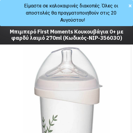
×
Είμαστε σε καλοκαιρινές διακοπές. Όλες οι
αποστολές θα πραγματοποιηθούν στις 20
Μωρό
Αυγούστου!
Φαγητό
Μπιμπερό
Μπιμπερό First Moments Κουκουβάγια 0+ με
φαρδύ λαιμό 270ml (Κωδικός-NIP-35603O)