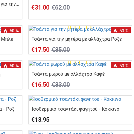
Dolls and Tracks ριγέ τσάντα μωρού για την μητέρα
€31.00
€62.00
-50 %
-50 %
α Μπλε
Τσάντα για την μητέρα με αλλάχτρα Ροζε
€17.50
€35.00
-50 %
-50 %
η
Τσάντα μωρού με αλλάχτρα Καφέ
€16.50
€33.00
α - Ροζ
Ισοθερμικό τσαντάκι φαγητού - Κόκκινο
€13.95