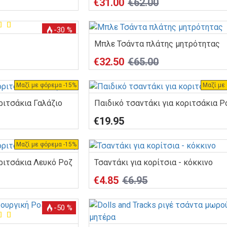
€31.00
€62.00
-30 %
Μπλε Τσάντα πλάτης μητρότητας
€32.50
€65.00
Μαζί με φόρεμα -15%
Μαζί με
ριτσάκια Γαλάζιο
Παιδικό τσαντάκι για κοριτσάκια 
€19.95
Μαζί με φόρεμα -15%
οριτσάκια Λευκό Ροζ
Τσαντάκι για κορίτσια - κόκκινο
€4.85
€6.95
-50 %