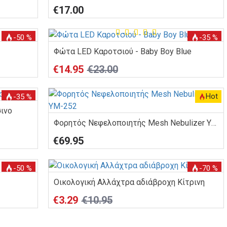
€17.00
-50 %
-35 %
Φώτα LED Καροτσιού - Baby Boy Blue
€14.95
€23.00
Hot
-35 %
ινο
Φορητός Νεφελοποιητής Mesh Nebulizer YM-252
€69.95
-50 %
-70 %
Οικολογική Αλλάχτρα αδιάβροχη Κίτρινη
€3.29
€10.95