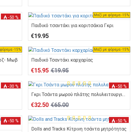
Μαζί με φόρεμα -15%
-50 %
Παιδικό τσαντάκι για κοριτσάκια Γκρι
€19.95
 φόρεμα -15%
Μαζί με φόρεμα -15%
Νέο
Ροζ- Μωβ
Παιδικό Τσαντάκι καρχαρίας
-20 %
€15.95
€19.95
-30 %
-50 %
Γκρι Τσάντα μωρού πλάτης πολυλειτουργική
€32.50
€65.00
-50 %
-50 %
Dolls and Tracks Κίτρινη τσάντα μητρότητας