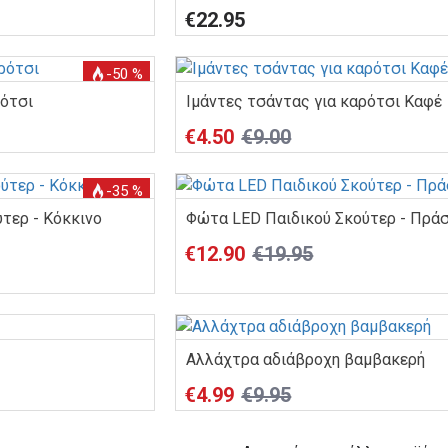
€22.95
-50 %
ρότσι
Ιμάντες τσάντας για καρότσι Καφέ
€4.50
€9.00
-35 %
τερ - Κόκκινο
Φώτα LED Παιδικού Σκούτερ - Πράσ
€12.90
€19.95
Αλλάχτρα αδιάβροχη βαμβακερή
€4.99
€9.95