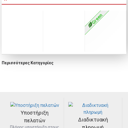
Green
Περισσότερες Κατηγορίες
Σαλιάρες
Παγούρια
Μπιμπερό
Μασητικά
Πιπίλες
Σκευή φαγητού
Υποστήριξη
Διαδικτυακή
πελατών
πληρωμή
Πλήρης υποστήριξη στους