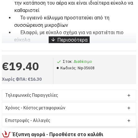
την κατάποση του αέρα και είναι ιδιαίτερα εύκολο να
καθαριστεί
Το υγιεινό κάλυμμα προστατεύει από τη
συσσώρευση μικροβίων
Ελαφρύ, με εύκολο σχήμα για να κρατιέται πιο
εύκολα
Για μωρά από 6 μηνών
Κατασκευασμένο από υψηλής ποιότητας άθραυστο
€19.40
πλαστικό πολυπροπυλένιο (PP)
Στοκ:
Διαθέσιμο
Kωδικός:
Nip-35608
Διατίθεται σε 270 ml
0% BPA
Χωρίς ΦΠΑ: €16.30
Τηλεφωνικές Παραγγελίες
Παγουράκι Πλαστικο εκμάθησης που φωσφορίζει την Νύχτα - Διάστημα 270ml 6+ (Κωδικός-Nip-35608)
Μπιμπερό, Nip, Παγουράκι Πλαστικο εκμάθησης που φωσφορίζει την Νύχτα - Διάστημα 270ml 6+
Χρόνος - Κόστος μεταφορικών
Nip, Παγούρια, Παγουράκι Πλαστικο εκμάθησης που φωσφορίζει την Νύχτα - Διάστημα 270ml 6+
Επιστροφές - Αλλαγές
Έξυπνη αγορά - Προσθέστε στο καλάθι