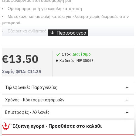
εξασφαλίζοντας έτσι ομοιόμορφη ροή
Ομοιόμορφη ροή για εύκολη κατάποση
Με εύκολο και ασφαλή καπάκι για κλείσιμο χωρίς διαρροές στην
μεταφορά
Εξαιρετικά ανθεκτικό στη θερμότητα
φαρδύ λαιμό για εύκολο γέμισμα και καθαρισμό
Εύκολο στο κρατηθεί για άνετο τάισμα
€13.50
Στοκ:
Διαθέσιμο
διαθέσιμο σε μέγεθος 240ml M Medium flow
Kωδικός:
NIP-35063
0% BPA
Γυάλινο μπιμπερό με φαρδύ λαιμό 240ml - Πράσινο (Κωδικός-NIP-35063)
Χωρίς ΦΠΑ: €11.35
Μπιμπερό, Nip, Γυάλινο μπιμπερό με φαρδύ λαιμό 240ml - Πράσινο
Nip, Μπιμπερό, Γυάλινο μπιμπερό με φαρδύ λαιμό 240ml - Πράσινο
Τηλεφωνικές Παραγγελίες
Χρόνος - Κόστος μεταφορικών
Επιστροφές - Αλλαγές
Έξυπνη αγορά - Προσθέστε στο καλάθι