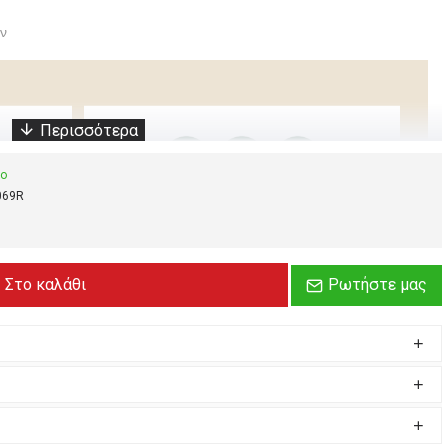
ων
μο
069R
Στο καλάθι
Ρωτήστε μας
Hot
Green