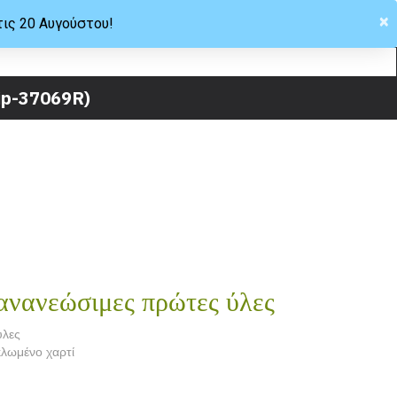
×
τις 20 Αυγούστου!
Hellas
ip-37069R)
ανανεώσιμες πρώτες ύλες
ύλες
λωμένο χαρτί