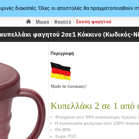
ιρινές διακοπές. Όλες οι αποστολές θα πραγματοποιηθούν σ
Μωρό
Φαγητό
Σκεύη φαγητού
 κυπελλάκι φαγητού 2σε1 Κόκκινο (Κωδικός-N
Περιγραφή
Made in Germany!
Κυπελλάκι 2 σε 1 από 
Φτιαγμένα από 94% ανανεώσιμες πρώτες 
Η συσκευασία φτιάχτηκε από 100% ανακυκ
0% BPA
Χωρίς PVC