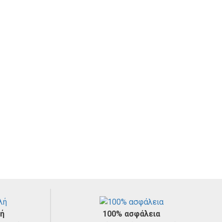
Πιπίλες
Σκευή φαγητού
λή
100% ασφάλεια