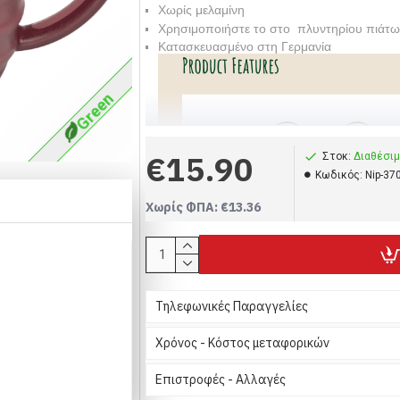
Χωρίς μελαμίνη
Χρησιμοποιήστε το στο πλυντηρίου πιάτ
Κατασκευασμένο στη Γερμανία
Green
€15.90
Στοκ:
Διαθέσι
Kωδικός:
Nip-37
Χωρίς ΦΠΑ: €13.36
Τηλεφωνικές Παραγγελίες
Βιολογικό κυπελλάκι φαγητού 2σε1 Κόκκινο (Κωδικός-Nip-37069R)
Χρόνος - Κόστος μεταφορικών
Green
Σκεύη φαγητού, Nip, Βιολογικό κυπελλάκι φαγητού 2σε1 Κόκκινο
Nip, Σκεύη φαγητού, Βιολογικό κυπελλάκι φαγητού 2σε1 Κόκκινο
Επιστροφές - Αλλαγές