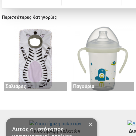
Περισσότερες Κατηγορίες
Σαλιάρες
Παγούρια
×
Αυτός ο ιστότοπος
Υποστήριξη πελατών
Δι