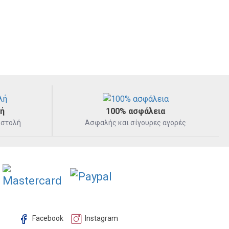
Πιπίλες
Σκευή φαγητού
κεδαστικό και πολυβραβευμένο!
λή
100% ασφάλεια
οστολή
Ασφαλής και σίγουρες αγορές
 ένα απαλό, ασφαλές και διασκεδαστικό τρόπο για το
α παγωτά σε οποιαδήποτε στιγμή.
Facebook
Instagram