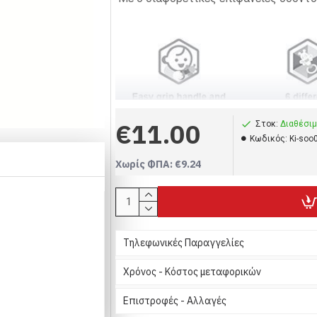
€11.00
Στοκ:
Διαθέσι
Ενδείκνυται για μωρά 3 μηνών και 
Kωδικός:
Ki-soo
Χωρίς ΦΠΑ: €9.24
Τηλεφωνικές Παραγγελίες
Χρόνος - Κόστος μεταφορικών
Green
Επιστροφές - Αλλαγές