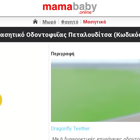
Μωρό
Φαγητό
Μασητικά
Μασητικό Οδοντοφυΐας Πεταλουδίτσα (Κωδικός
Περιγραφή
Dragonfly Teether
Με 6 διαφορετικές επιφάνειες οδοντο