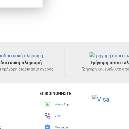
Μπιμπερό
Μασητικά
Μαλακό, Ασφαλή διασ
αδικτυακή πληρωμή
Γρήγορη αποστο
ι γρήγορη διαδικασία αγοράς
Γρήγορη και ευέλικτη απ
Πολυβραβευμένο προϊόν που προσφέρει
μωρό σας να τρώει υγιεινά και νόστιμ
ΕΠΙΚΟΙΝΩΝΗΣΤΕ
WhatsApp
Viber
ς
Messager