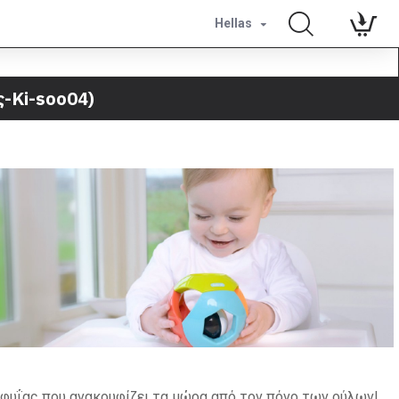
Hellas
-Ki-soo04)
φυΐας που ανακουφίζει τα μώρα από τον πόνο των ούλων!