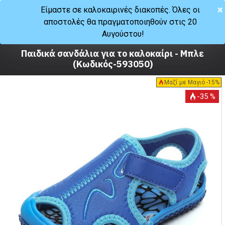
×
Είμαστε σε καλοκαιρινές διακοπές. Όλες οι
αποστολές θα πραγματοποιηθούν στις 20
Καλοκαίρι
Αυγούστου!
Σανδάλια
Παιδικά σανδάλια για το καλοκαίρι - Μπλε
(Κωδικός-593050)
Μαζί με Μαγιό -15%
-35 %