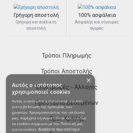
Γρήγορη αποστολή
100% ασφάλεια
Γρήγορη και ευέλικτη
Ασφαλής και σίγουρες
αποστολή
αγορές
Τρόποι Πληρωμής
Τρόποι Αποστολής
×
Αυτός ο ιστότοπος
Επιστροφές - Αλλαγές
χρησιμοποιεί cookies
Αυτός ο ιστότοπος χρησιμοποιεί cookies
Προστασία Δεδομένων
για τη βελτίωση της εμπειρίας των
χρηστών. Χρησιμοποιώντας τον ιστότοπό
Οροί Χρήσης
μας, παρέχετε τη συγκατάθεσή σας για όλα
τα cookies σύμφωνα με την Πολιτική μας
για τα cookies.
Διαβάστε περισσότερα