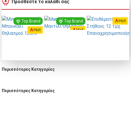
Προσθέστε το καλάθι σας
Hot
Top Brand
Top Brand
Hot
Hot
Τσάντα μωρού με αλλάχτρα Κόκκινη (Κωδικός-Klx-005)
Ασφάλεια & Ταξίδι, Ganen baby, Τσάντα μωρού με αλλάχτρα Κόκκινη
Ganen baby, Ασφάλεια & Ταξίδι, Τσάντα μωρού με αλλάχτρα Κόκκινη
Περισσότερες Κατηγορίες
Τσάντες
Φροντίδα
Εγκυμοσύνη
θηλασμός
Κορσέδες
Περισσότερες Κατηγορίες
Μπάνιο
Ύπνος
Φαγητό
Ασφάλεια
Μάρσιποι
Τσάντες