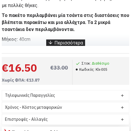
με
πολλές θήκες
.
Το πακέτο περιλαμβάνει μία τσάντα στις διαστάσεις που
βλέπεται παρακάτω και μια αλλάχτρα. Τα 2 μικρά
τσαντάκια δεν περιλαμβάνονται.
Μήκος:
40cm
Βάρος:
0,4 kg
Πλάτος:
15 cm
€16.50
Στοκ:
Διαθέσιμο
€33.00
Ύψος:
30 cm
Kωδικός:
Klx-005
Χωρίς ΦΠΑ: €13.87
Τηλεφωνικές Παραγγελίες
Χρόνος - Κόστος μεταφορικών
Επιστροφές - Αλλαγές