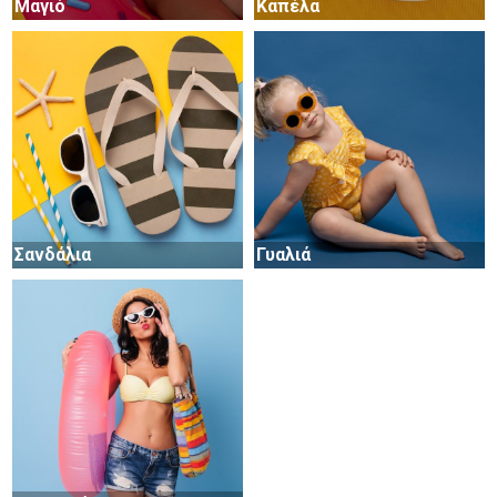
Μαγιό
Καπέλα
Σανδάλια
Γυαλιά