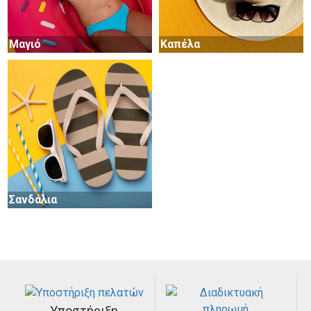
Μαγιό
Καπέλα
Γυαλιά
Σανδάλια
Αξεσουάρ
Υποστήριξη