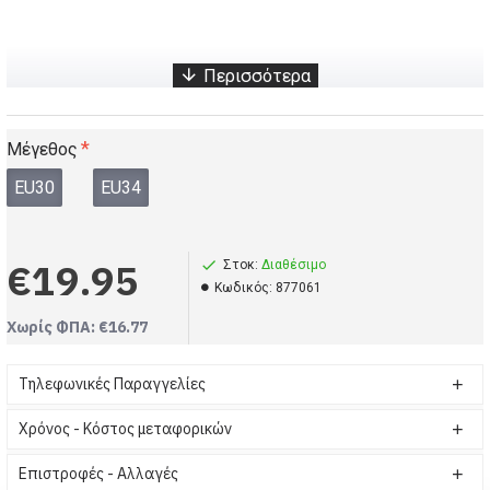
Παιδικά αντιολισθητικά Πράσινα παπούτσια για την θάλασσα (Κωδικός-877061)
Κοριτσάκι, babykids, Παιδικά αντιολισθητικά Πράσινα παπούτσια για την θάλασσα
babykids, Σανδάλια, Παιδικά αντιολισθητικά Πράσινα παπούτσια για την θάλασσα
Μέγεθος
EU30
EU34
€19.95
Στοκ:
Διαθέσιμο
Kωδικός:
877061
Χωρίς ΦΠΑ: €16.77
Τηλεφωνικές Παραγγελίες
Χρόνος - Κόστος μεταφορικών
Επιστροφές - Αλλαγές