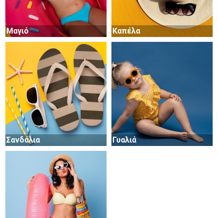
Μαγιό
Καπέλα
Σανδάλια
Γυαλιά