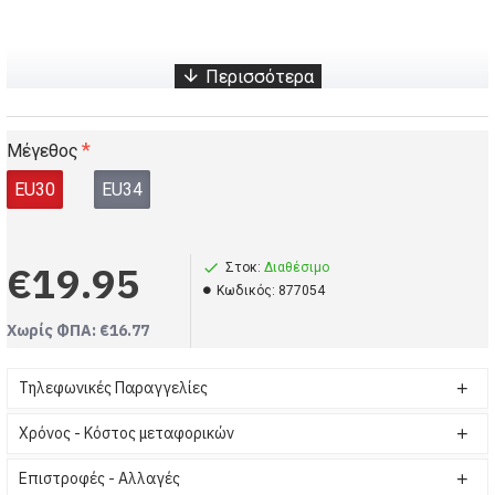
Παιδικά αντιολισθητικά Γκρι παπούτσια για την θάλασσα (Κωδικός-877054)
Κοριτσάκι, babykids, Παιδικά αντιολισθητικά Γκρι παπούτσια για την θάλασσα
babykids, Σανδάλια, Παιδικά αντιολισθητικά Γκρι παπούτσια για την θάλασσα
Μέγεθος
EU30
EU34
€19.95
Στοκ:
Διαθέσιμο
Kωδικός:
877054
Χωρίς ΦΠΑ: €16.77
Τηλεφωνικές Παραγγελίες
Χρόνος - Κόστος μεταφορικών
Επιστροφές - Αλλαγές