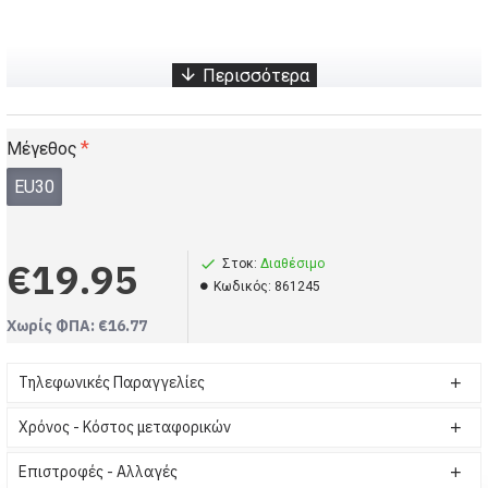
Παιδικά Floral αντιολισθητικά παπούτσια για την θάλασσα - Ροζ (Κωδικός-861245)
Κοριτσάκι, babykids, Παιδικά Floral αντιολισθητικά παπούτσια για την θάλασσα - Ροζ
babykids, Κοριτσάκι, Παιδικά Floral αντιολισθητικά παπούτσια για την θάλασσα - Ροζ
Μέγεθος
EU30
€19.95
Στοκ:
Διαθέσιμο
Kωδικός:
861245
Χωρίς ΦΠΑ: €16.77
Τηλεφωνικές Παραγγελίες
Χρόνος - Κόστος μεταφορικών
Επιστροφές - Αλλαγές