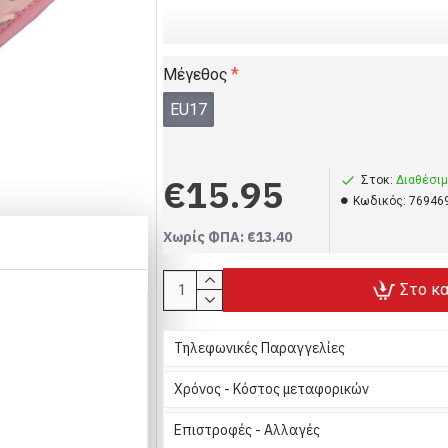
Κοριτσάκι, babykids, Παιδικά σανδάλια γοργόνα - Ροζ
babykids, Σανδάλια, Παιδικά σανδάλια γοργόνα - Ροζ
Μέγεθος
EU17
€15.95
Στοκ:
Διαθέσι
Kωδικός:
76946
Χωρίς ΦΠΑ: €13.40
Στο κ
Hot
Τηλεφωνικές Παραγγελίες
Χρόνος - Κόστος μεταφορικών
Επιστροφές - Αλλαγές