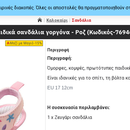
ιρινές διακοπές. Όλες οι αποστολές θα πραγματοποιηθούν σ
Καλοκαίρι
Σανδάλια
ιδικά σανδάλια γοργόνα - Ροζ (Κωδικός-7694
Μαζί με Μαγιό -15%
Περιγραφή
Περιγραφή:
Όμορφες, κομψές, πρωτότυπες παιδικέ
Είναι ιδανικές για το σπίτι, τη βόλτα κ
EU 17 12cm
Η συσκευασία περιλαμβάνει:
1 x Ζευγάρι σανδάλια
Παιδικά σανδάλια γοργόνα - Ροζ (Κωδικός-769469)