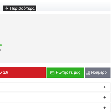
μο
9
αλάθι
Ρωτήστε μας
Νούμερο