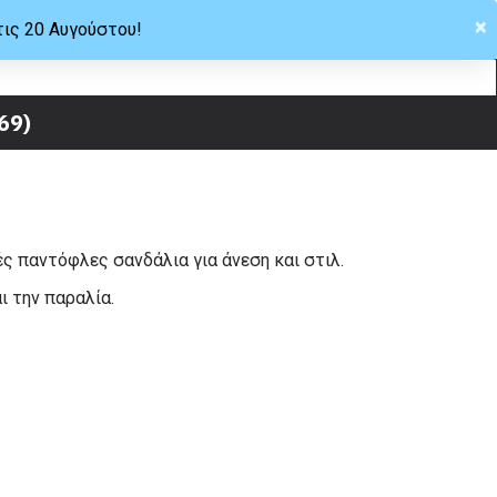
×
τις 20 Αυγούστου!
Hellas
69)
ς παντόφλες σανδάλια για άνεση και στιλ.
αι την παραλία.