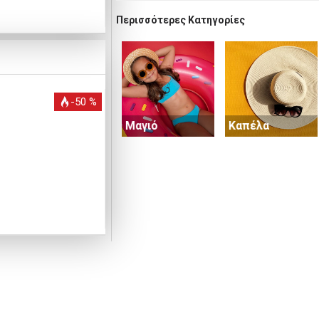
Περισσότερες Κατηγορίες
-50 %
-30 %
Μαγιό
Καπέλα
Οικογένεια
Παπούτσια