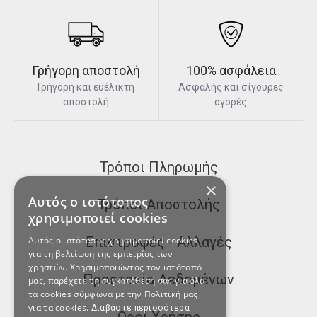
Γρήγορη αποστολή
100% ασφάλεια
Γρήγορη και ευέλικτη
Ασφαλής και σίγουρες
αποστολή
αγορές
Τρόποι Πληρωμής
×
Αυτός ο ιστότοπος
Τρόποι Αποστολής
χρησιμοποιεί cookies
Επιστροφές - Αλλαγές
Αυτός ο ιστότοπος χρησιμοποιεί cookies
για τη βελτίωση της εμπειρίας των
χρηστών. Χρησιμοποιώντας τον ιστότοπό
Προστασία Δεδομένων
μας, παρέχετε τη συγκατάθεσή σας για όλα
τα cookies σύμφωνα με την Πολιτική μας
για τα cookies.
Διαβάστε περισσότερα