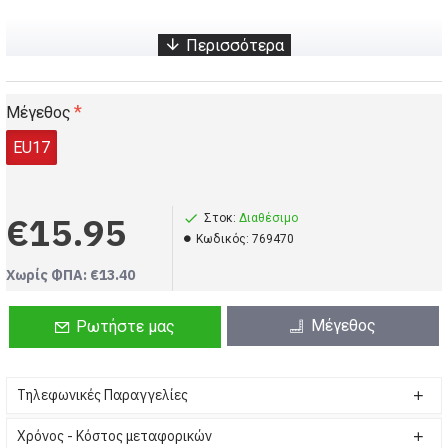
Κοριτσάκι, babykids, Παιδικά σανδάλια γοργόνα - Φούξια
babykids, Σανδάλια, Παιδικά σανδάλια γοργόνα - Φούξια
Μέγεθος
EU17
€15.95
Στοκ:
Διαθέσιμο
Kωδικός:
769470
Χωρίς ΦΠΑ: €13.40
Μέγεθος
Ρωτήστε μας
Τηλεφωνικές Παραγγελίες
Χρόνος - Κόστος μεταφορικών